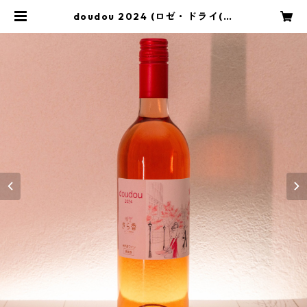
doudou 2024 (ロゼ・ドライ(辛
口)・メルロー) | きら香ぶどう酒醸
造 | 神戸のぶどうでつくる、小さな
街なかワイナリー（醸造所）