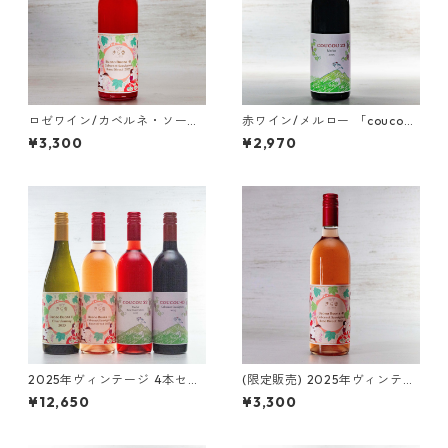
ロゼワイン/カベルネ・ソーヴ
赤ワイン/メルロー 「coucou
ィニヨン イレクトプレス 「Bu
23 Merlot 2025」
¥3,300
¥2,970
ono Buona 41 Cabernet Sau
vignon Rose Direct 2025」
2025年ヴィンテージ 4本セッ
(限定販売) 2025年ヴィンテー
トA (送料無料)
ジ 無濾過 ロゼワイン Buono B
¥12,650
¥3,300
uona 41 Cabernet Sauvigno
n Rose Direct 2025